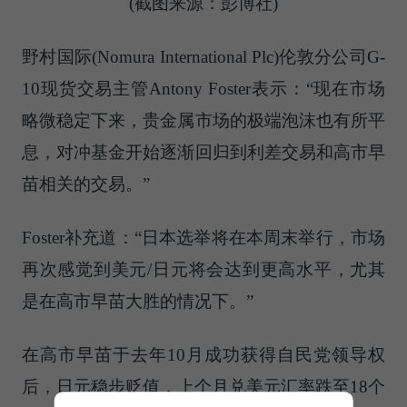
(截图来源：
彭博
社)
野村国际(Nomura International Plc)伦敦分公司G-
10现货交易主管Antony Foster表示：“现在市场
略微稳定下来，贵金属市场的极端泡沫也有所平
息，对冲基金开始逐渐回归到利差交易和高市早
苗相关的交易。”
Foster补充道：“日本选举将在本周末举行，市场
再次感觉到美元/日元将会达到更高水平，尤其
是在高市早苗大胜的情况下。”
在高市早苗于去年10月成功获得自民党领导权
后，日元稳步贬值，上个月兑美元汇率跌至18个