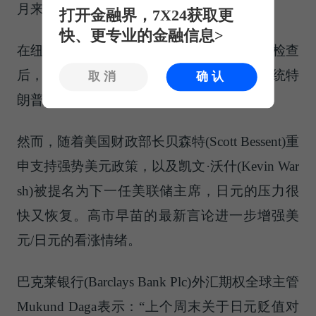
月来的最低点。
打开金融界，7X24获取更
快、更专业的金融信息>
在纽约联储于1月23日进行的美元/日元汇率检查
后，走势急剧反转，并在几天后得到美国总统特
取消
确认
朗普(Donald Trump)评论的强化。
然而，随着美国财政部长贝森特(Scott Bessent)重
申支持强势美元政策，以及凯文·沃什(Kevin War
sh)被提名为下一任美联储主席，日元的压力很
快又恢复。高市早苗的最新言论进一步增强美
元/日元的看涨情绪。
巴克莱银行(Barclays Bank Plc)外汇期权全球主管
Mukund Daga表示：“上个周末关于日元贬值对